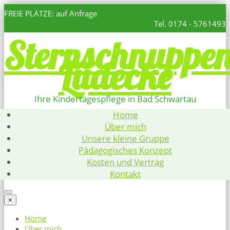
FREIE PLÄTZE: auf Anfrage
Tel. 0174 - 5761493
Sternschnuppe
Lüdecke
Ihre Kindertagespflege in Bad Schwartau
Home
Über mich
Unsere kleine Gruppe
Pädagogisches Konzept
Kosten und Vertrag
Kontakt
×
Home
Über mich